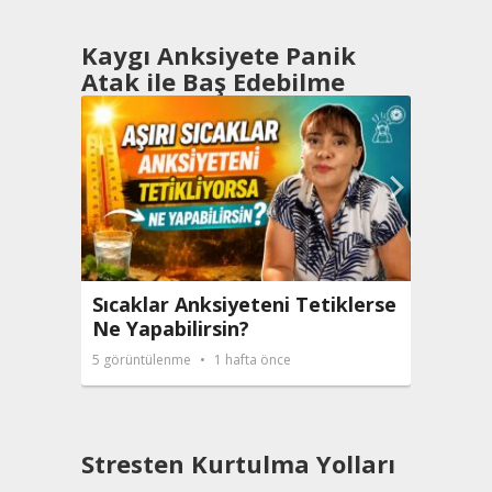
Kaygı Anksiyete Panik
Atak ile Baş Edebilme
Sıcaklar Anksiyeteni Tetiklerse
Beni 
Ne Yapabilirsin?
Sevd
5
görüntülenme
1 hafta önce
21
görü
Stresten Kurtulma Yolları