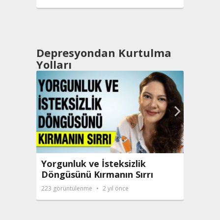
Depresyondan Kurtulma
Yolları
Yorgunluk ve İsteksizlik
Haya
Döngüsünü Kırmanın Sırrı
Egzer
223
görüntülenme
2 yıl önce
222
gör