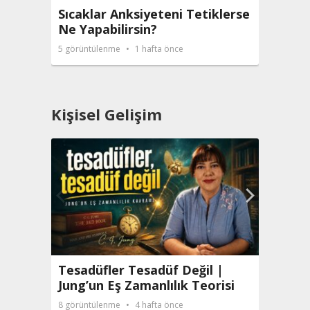
Sıcaklar Anksiyeteni Tetiklerse
Tesa
Ne Yapabilirsin?
Jung’
5
görüntülenme
1 hafta önce
8
görün
Kişisel Gelişim
Tesadüfler Tesadüf Değil |
Kara
Jung’un Eş Zamanlılık Teorisi
Beyn
8
görüntülenme
4 hafta önce
41
görü