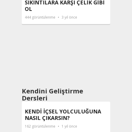
SIKINTILARA KARŞI ÇELİK GİBİ
SIKI
OL
KUR
GEÇM
444
görüntülenme
3 yıl önce
601
gör
Kendini Geliştirme
Dersleri
KENDİ İÇSEL YOLCULUĞUNA
NEDE
NASIL ÇIKARSIN?
SIKI
KUR
162
görüntülenme
1 yıl önce
GEÇM