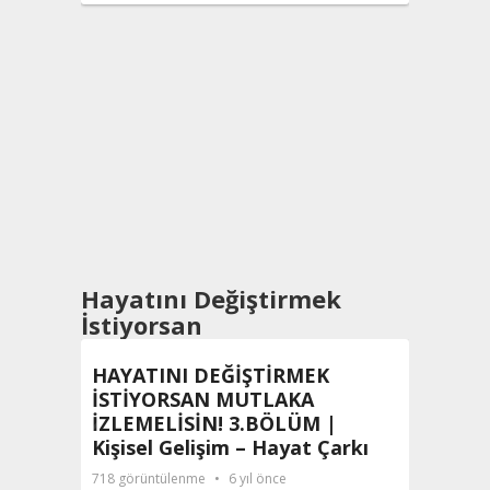
601
gör
Hayatını Değiştirmek
İstiyorsan
HAYATINI DEĞİŞTİRMEK
HAYA
İSTİYORSAN MUTLAKA
İST
İZLEMELİSİN! 3.BÖLÜM |
İZLE
Kişisel Gelişim – Hayat Çarkı
Kişis
Geli
718
görüntülenme
6 yıl önce