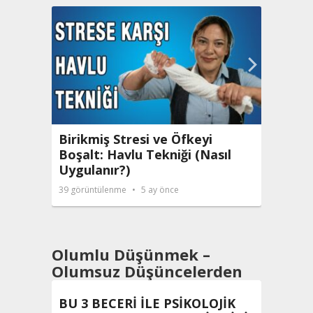
Poli
Dene
83
görü
Birikmiş Stresi ve Öfkeyi
Boşalt: Havlu Tekniği (Nasıl
Uygulanır?)
39
görüntülenme
5 ay önce
Olumlu Düşünmek –
Olumsuz Düşüncelerden
Kurtulmakm
BU 3 BECERİ İLE PSİKOLOJİK
NEDE