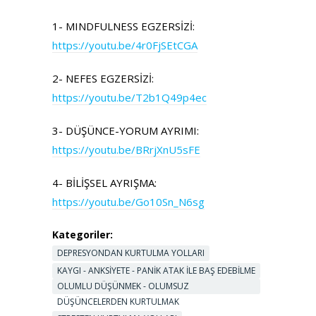
1- MINDFULNESS EGZERSİZİ:
https://youtu.be/4r0FjSEtCGA
2- NEFES EGZERSİZİ:
https://youtu.be/T2b1Q49p4ec
3- DÜŞÜNCE-YORUM AYRIMI:
https://youtu.be/BRrjXnU5sFE
4- BİLİŞSEL AYRIŞMA:
https://youtu.be/Go10Sn_N6sg
Kategoriler:
DEPRESYONDAN KURTULMA YOLLARI
KAYGI - ANKSIYETE - PANIK ATAK ILE BAŞ EDEBILME
OLUMLU DÜŞÜNMEK - OLUMSUZ
DÜŞÜNCELERDEN KURTULMAK