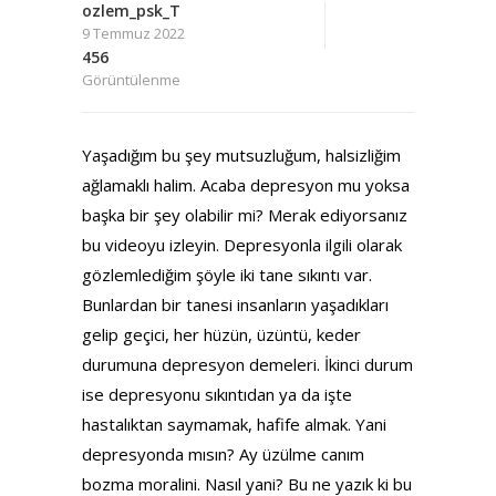
ozlem_psk_T
9 Temmuz 2022
456
Görüntülenme
Yaşadığım bu şey mutsuzluğum, halsizliğim
ağlamaklı halim. Acaba depresyon mu yoksa
başka bir şey olabilir mi? Merak ediyorsanız
bu videoyu izleyin. Depresyonla ilgili olarak
gözlemlediğim şöyle iki tane sıkıntı var.
Bunlardan bir tanesi insanların yaşadıkları
gelip geçici, her hüzün, üzüntü, keder
durumuna depresyon demeleri. İkinci durum
ise depresyonu sıkıntıdan ya da işte
hastalıktan saymamak, hafife almak. Yani
depresyonda mısın? Ay üzülme canım
bozma moralini. Nasıl yani? Bu ne yazık ki bu