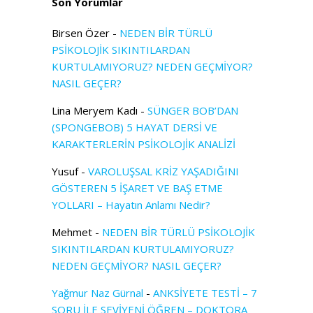
Son Yorumlar
Birsen Özer
-
NEDEN BİR TÜRLÜ
PSİKOLOJİK SIKINTILARDAN
KURTULAMIYORUZ? NEDEN GEÇMİYOR?
NASIL GEÇER?
Lina Meryem Kadı
-
SÜNGER BOB’DAN
(SPONGEBOB) 5 HAYAT DERSİ VE
KARAKTERLERİN PSİKOLOJİK ANALİZİ
Yusuf
-
VAROLUŞSAL KRİZ YAŞADIĞINI
GÖSTEREN 5 İŞARET VE BAŞ ETME
YOLLARI – Hayatın Anlamı Nedir?
Mehmet
-
NEDEN BİR TÜRLÜ PSİKOLOJİK
SIKINTILARDAN KURTULAMIYORUZ?
NEDEN GEÇMİYOR? NASIL GEÇER?
Yağmur Naz Gürnal
-
ANKSİYETE TESTİ – 7
SORU İLE SEVİYENİ ÖĞREN – DOKTORA