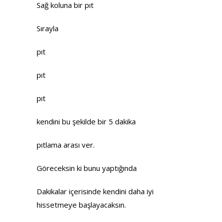
Sağ koluna bir pıt
Sırayla
pıt
pıt
pıt
kendini bu şekilde bir 5 dakika
pıtlama arası ver.
Göreceksin ki bunu yaptığında
Dakikalar içerisinde kendini daha iyi
hissetmeye başlayacaksın.