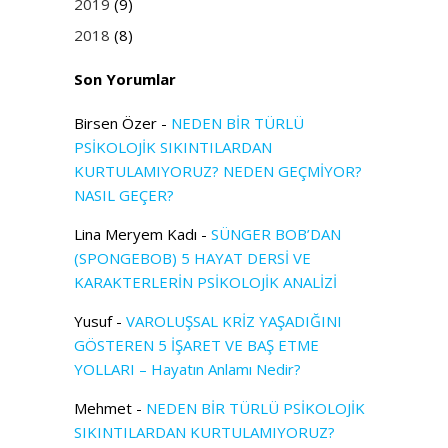
2019
(9)
2018
(8)
Son Yorumlar
Birsen Özer
-
NEDEN BİR TÜRLÜ
PSİKOLOJİK SIKINTILARDAN
KURTULAMIYORUZ? NEDEN GEÇMİYOR?
NASIL GEÇER?
Lina Meryem Kadı
-
SÜNGER BOB’DAN
(SPONGEBOB) 5 HAYAT DERSİ VE
KARAKTERLERİN PSİKOLOJİK ANALİZİ
Yusuf
-
VAROLUŞSAL KRİZ YAŞADIĞINI
GÖSTEREN 5 İŞARET VE BAŞ ETME
YOLLARI – Hayatın Anlamı Nedir?
Mehmet
-
NEDEN BİR TÜRLÜ PSİKOLOJİK
SIKINTILARDAN KURTULAMIYORUZ?