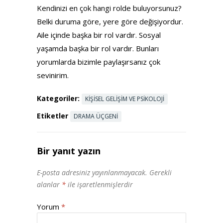
Kendinizi en çok hangi rolde buluyorsunuz?
Belki duruma göre, yere göre değişiyordur.
Aile içinde başka bir rol vardır. Sosyal
yaşamda başka bir rol vardır. Bunları
yorumlarda bizimle paylaşırsanız çok
sevinirim.
Kategoriler:
KIŞISEL GELIŞIM VE PSIKOLOJI
Etiketler
DRAMA ÜÇGENI
Bir yanıt yazın
E-posta adresiniz yayınlanmayacak.
Gerekli
alanlar
*
ile işaretlenmişlerdir
Yorum
*