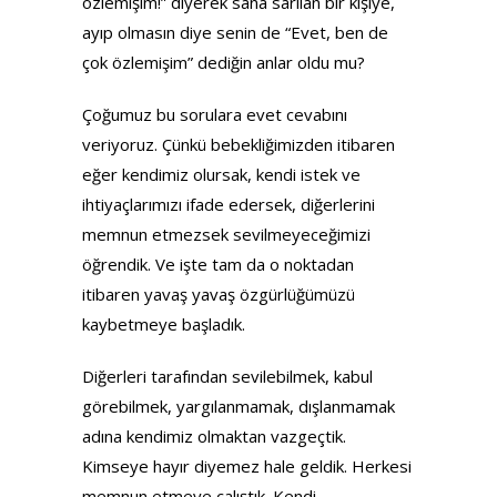
özlemişim!” diyerek sana sarılan bir kişiye,
ayıp olmasın diye senin de “Evet, ben de
çok özlemişim” dediğin anlar oldu mu?
Çoğumuz bu sorulara evet cevabını
veriyoruz. Çünkü bebekliğimizden itibaren
eğer kendimiz olursak, kendi istek ve
ihtiyaçlarımızı ifade edersek, diğerlerini
memnun etmezsek sevilmeyeceğimizi
öğrendik. Ve işte tam da o noktadan
itibaren yavaş yavaş özgürlüğümüzü
kaybetmeye başladık.
Diğerleri tarafından sevilebilmek, kabul
görebilmek, yargılanmamak, dışlanmamak
adına kendimiz olmaktan vazgeçtik.
Kimseye hayır diyemez hale geldik. Herkesi
memnun etmeye çalıştık. Kendi