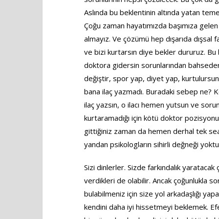
Aslında bu beklentinin altında yatan teme
Çoğu zaman hayatımızda başımıza gelen ol
almayız. Ve çözümü hep dışarıda dışsal fak
ve bizi kurtarsın diye bekler dururuz. Bu
doktora gidersin sorunlarından bahseders
değiştir, spor yap, diyet yap, kurtulurs
bana ilaç yazmadı. Buradaki sebep ne? Kö
ilaç yazsın, o ilacı hemen yutsun ve soru
kurtaramadığı için kötü doktor pozisyonu
gittiğiniz zaman da hemen derhal tek s
yandan psikologların sihirli değneği yok
Sizi dinlerler. Sizde farkındalık yaratacak
verdikleri de olabilir. Ancak çoğunlukla so
bulabilmeniz için size yol arkadaşlığı yap
kendini daha iyi hissetmeyi beklemek. E