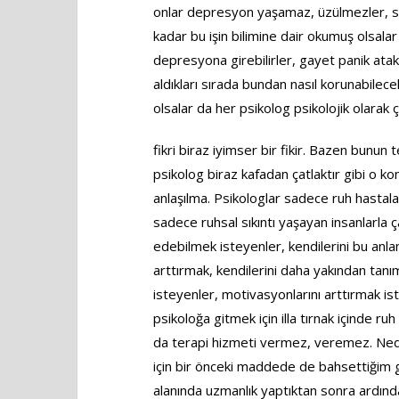
onlar depresyon yaşamaz, üzülmezler, sin
kadar bu işin bilimine dair okumuş olsalar
depresyona girebilirler, gayet panik atak y
aldıkları sırada bundan nasıl korunabilecekle
olsalar da her psikolog psikolojik olarak 
fikri biraz iyimser bir fikir. Bazen bunun
psikolog biraz kafadan çatlaktır gibi o k
anlaşılma. Psikologlar sadece ruh hastaları
sadece ruhsal sıkıntı yaşayan insanlarla 
edebilmek isteyenler, kendilerini bu anla
arttırmak, kendilerini daha yakından tan
isteyenler, motivasyonlarını arttırmak ist
psikoloğa gitmek için illa tırnak içinde 
da terapi hizmeti vermez, veremez. Ne
için bir önceki maddede de bahsettiğim gibi 
alanında uzmanlık yaptıktan sonra ardından 