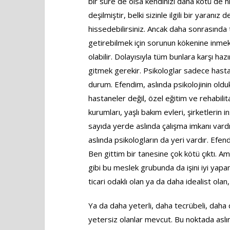
bir süre de olsa kendinizi daha kötü de h
deşilmiştir, belki sizinle ilgili bir yaranız
hissedebilirsiniz. Ancak daha sonrasında t
getirebilmek için sorunun kökenine inmek 
olabilir. Dolayısıyla tüm bunlara karşı haz
gitmek gerekir. Psikologlar sadece hastane
durum. Efendim, aslında psikolojinin olduk
hastaneler değil, özel eğitim ve rehabilit
kurumları, yaşlı bakım evleri, şirketlerin 
sayıda yerde aslında çalışma imkanı vardır
aslında psikologların da yeri vardır. Efend
Ben gittim bir tanesine çok kötü çıktı. 
gibi bu meslek grubunda da işini iyi yapan,
ticari odaklı olan ya da daha idealist olan,
Ya da daha yeterli, daha tecrübeli, daha
yetersiz olanlar mevcut. Bu noktada aslın