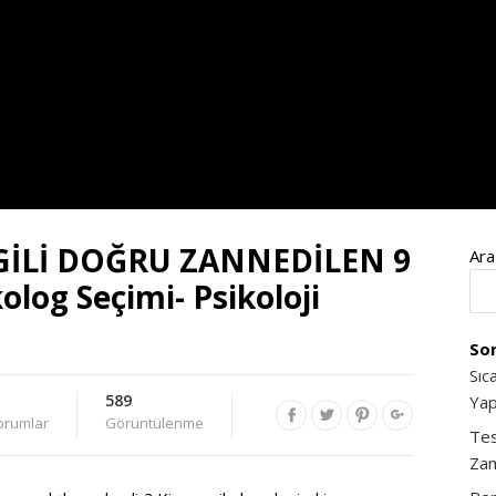
GİLİ DOĞRU ZANNEDİLEN 9
Ara
log Seçimi- Psikoloji
Son
Sıc
589
Yap
orumlar
Görüntülenme
Tes
Zam