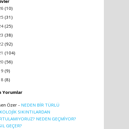
ivler
26
(10)
25
(31)
24
(25)
23
(38)
22
(92)
21
(104)
20
(56)
19
(9)
18
(8)
n Yorumlar
sen Özer
-
NEDEN BİR TÜRLÜ
İKOLOJİK SIKINTILARDAN
RTULAMIYORUZ? NEDEN GEÇMİYOR?
SIL GEÇER?