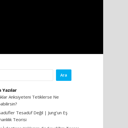
Ara
 Yazılar
aklar Anksiyeteni Tetiklerse Ne
abilirsin?
adüfler Tesadüf Değil | Jung’un Eş
anlılık Teorisi