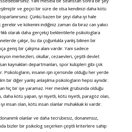
issedebilirsiniz. Yani mesela bir seanstan sonra bir şey
 deşilmiştir ve geçici bir süre de olsa kendinizi daha kötü
oparlanırsınız. Çünkü bazen bir şeyi daha iyi hale
gerekir ve kökenini indiğiniz zaman da biraz can yakıcı
ırlıklı olarak daha gerçekçi beklentilerle psikologlara
lerde çalışır, bu da çoğunlukla yanlış bilinen bir
ça geniş bir çalışma alanı vardır. Yani sadece
asyon merkezleri, okullar, cezaevleri, çeşitli devlet
insan kaynakları departmanları, spor kulüpleri gibi çok
. Psikologların, insanın işin içerisinde olduğu her yerde
im bir diğer yanlış anlaşılma psikologların hepsi aynıdır.
Aman hiç bir işe yaramaz. Her meslek grubunda olduğu
 daha kötü yapan, iyi niyetli, kötü niyetli, paragöz olan,
 iyi insan olan, kötü insan olanlar muhakkak ki vardır.
 donanımlı olanlar ve daha tecrübesiz, donanımsız,
da bizler bir psikolog seçerken çeşitli kriterlere sahip