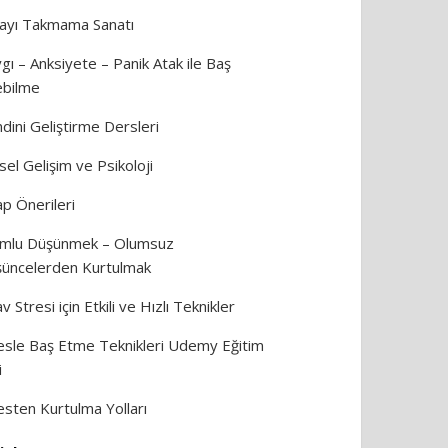
ayı Takmama Sanatı
gı – Anksiyete – Panik Atak ile Baş
bilme
dini Geliştirme Dersleri
isel Gelişim ve Psikoloji
ap Önerileri
mlu Düşünmek – Olumsuz
üncelerden Kurtulmak
av Stresi için Etkili ve Hızlı Teknikler
esle Baş Etme Teknikleri Udemy Eğitim
i
esten Kurtulma Yolları