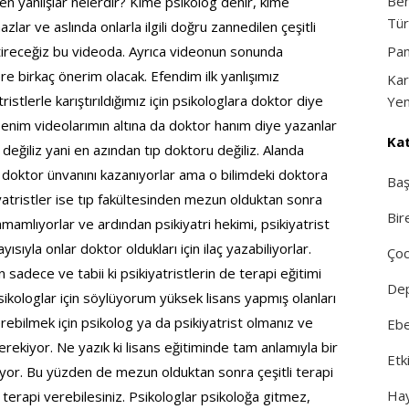
Ben
inen yanlışlar nelerdir? Kime psikolog denir, kime
Tür
lar ve aslında onlarla ilgili doğru zannedilen çeşitli
eştireceğiz bu videoda. Ayrıca videonun sonunda
Pan
e birkaç önerim olacak. Efendim ilk yanlışımız
Kar
istlerle karıştırıldığımız için psikologlara doktor diye
Yen
benim videolarımın altına da doktor hanım diye yazanlar
Kat
değiliz yani en azından tıp doktoru değiliz. Alanda
z doktor ünvanını kazanıyorlar ama o bilimdeki doktora
Baş
yatristler ise tıp fakültesinden mezun olduktan sonra
Bir
tamamlıyorlar ve ardından psikiyatri hekimi, psikiyatrist
ısıyla onlar doktor oldukları için ilaç yazabiliyorlar.
Çoc
 sadece ve tabii ki psikiyatristlerin de terapi eğitimi
Dep
 psikologlar için söylüyorum yüksek lisans yapmış olanları
erebilmek için psikolog ya da psikiyatrist olmanız ve
Ebe
rekiyor. Ne yazık ki lisans eğitiminde tam anlamıyla bir
Etki
lmiyor. Bu yüzden de mezun olduktan sonra çeşitli terapi
Hay
 terapi verebilesiniz. Psikologlar psikoloğa gitmez,