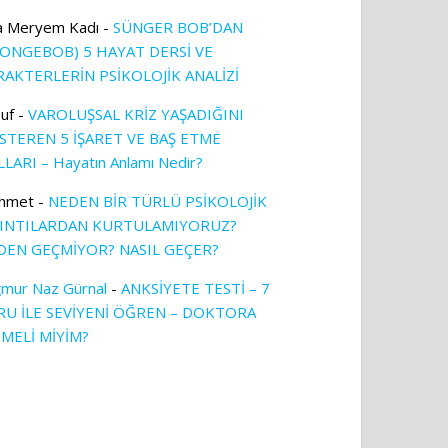
a Meryem Kadı
-
SÜNGER BOB’DAN
PONGEBOB) 5 HAYAT DERSİ VE
RAKTERLERİN PSİKOLOJİK ANALİZİ
uf
-
VAROLUŞSAL KRİZ YAŞADIĞINI
TEREN 5 İŞARET VE BAŞ ETME
LARI – Hayatın Anlamı Nedir?
hmet
-
NEDEN BİR TÜRLÜ PSİKOLOJİK
KINTILARDAN KURTULAMIYORUZ?
DEN GEÇMİYOR? NASIL GEÇER?
mur Naz Gürnal
-
ANKSİYETE TESTİ – 7
RU İLE SEVİYENİ ÖĞREN – DOKTORA
TMELİ MİYİM?