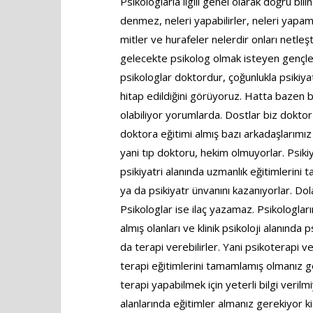
Psikologlarla ilgili genel olarak doğru bil
denmez, neleri yapabilirler, neleri yapamaz
mitler ve hurafeler nelerdir onları netl
gelecekte psikolog olmak isteyen gençler
psikologlar doktordur, çoğunlukla psikiyatr
hitap edildiğini görüyoruz. Hatta bazen 
olabiliyor yorumlarda. Dostlar biz doktor 
doktora eğitimi almış bazı arkadaşlarımı
yani tıp doktoru, hekim olmuyorlar. Psiki
psikiyatri alanında uzmanlık eğitimlerini 
ya da psikiyatr ünvanını kazanıyorlar. Dolay
Psikologlar ise ilaç yazamaz. Psikologların
almış olanları ve klinik psikoloji alanında
da terapi verebilirler. Yani psikoterapi v
terapi eğitimlerini tamamlamış olmanız ge
terapi yapabilmek için yeterli bilgi veri
alanlarında eğitimler almanız gerekiyor ki