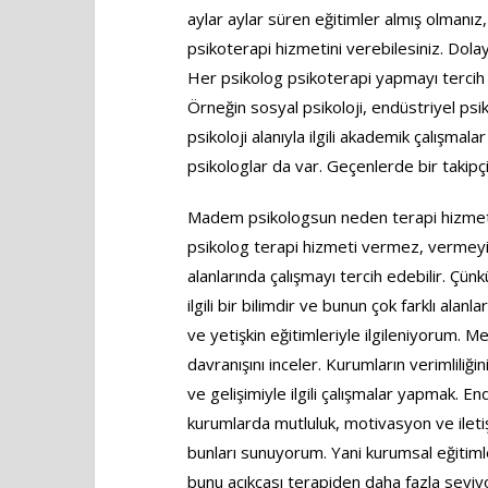
aylar aylar süren eğitimler almış olmanız
psikoterapi hizmetini verebilesiniz. Dolay
Her psikolog psikoterapi yapmayı tercih etm
Örneğin sosyal psikoloji, endüstriyel psi
psikoloji alanıyla ilgili akademik çalışma
psikologlar da var. Geçenlerde bir takip
Madem psikologsun neden terapi hizmeti
psikolog terapi hizmeti vermez, vermeyi 
alanlarında çalışmayı tercih edebilir. Çün
ilgili bir bilimdir ve bunun çok farklı ala
ve yetişkin eğitimleriyle ilgileniyorum. M
davranışını inceler. Kurumların verimliliği
ve gelişimiyle ilgili çalışmalar yapmak. E
kurumlarda mutluluk, motivasyon ve iletişim
bunları sunuyorum. Yani kurumsal eğitiml
bunu açıkçası terapiden daha fazla seviy