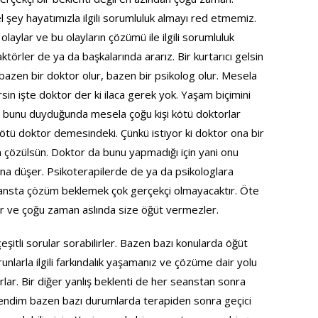
l şey hayatımızla ilgili sorumluluk almayı red etmemiz.
aylar ve bu olayların çözümü ile ilgili sorumluluk
törler de ya da başkalarında ararız. Bir kurtarıcı gelsin
 bazen bir doktor olur, bazen bir psikolog olur. Mesela
in işte doktor der ki ilaca gerek yok. Yaşam biçimini
un bunu duyduğunda mesela çoğu kişi kötü doktorlar
tü doktor demesindeki. Çünkü istiyor ki doktor ona bir
n çözülsün. Doktor da bunu yapmadığı için yani onu
na düşer. Psikoterapilerde de ya da psikologlara
eansta çözüm beklemek çok gerçekçi olmayacaktır. Öte
tur ve çoğu zaman aslında size öğüt vermezler.
 çeşitli sorular sorabilirler. Bazen bazı konularda öğüt
runlarla ilgili farkındalık yaşamanız ve çözüme dair yolu
arlar. Bir diğer yanlış beklenti de her seanstan sonra
fendim bazen bazı durumlarda terapiden sonra geçici