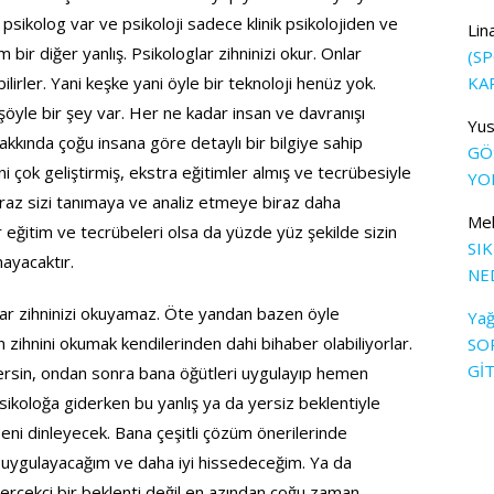
ü psikolog var ve psikoloji sadece klinik psikolojiden ve
Lin
m bir diğer yanlış. Psikologlar zihninizi okur. Onlar
(S
bilirler. Yani keşke yani öyle bir teknoloji henüz yok.
KA
şöyle bir şey var. Her ne kadar insan ve davranışı
Yus
hakkında çoğu insana göre detaylı bir bilgiye sahip
GÖS
ni çok geliştirmiş, ekstra eğitimler almış ve tecrübesiyle
YOL
iraz sizi tanımaya ve analiz etmeye biraz daha
Me
 eğitim ve tecrübeleri olsa da yüzde yüz şekilde sizin
SI
ayacaktır.
NE
ar zihninizi okuyamaz. Öte yandan bazen öyle
Yağ
n zihnini okumak kendilerinden dahi bihaber olabiliyorlar.
SO
Gİ
versin, ondan sonra bana öğütleri uygulayıp hemen
sikoloğa giderken bu yanlış ya da yersiz beklentiyle
ni dinleyecek. Bana çeşitli çözüm önerilerinde
rı uygulayacağım ve daha iyi hissedeceğim. Ya da
erçekçi bir beklenti değil en azından çoğu zaman.