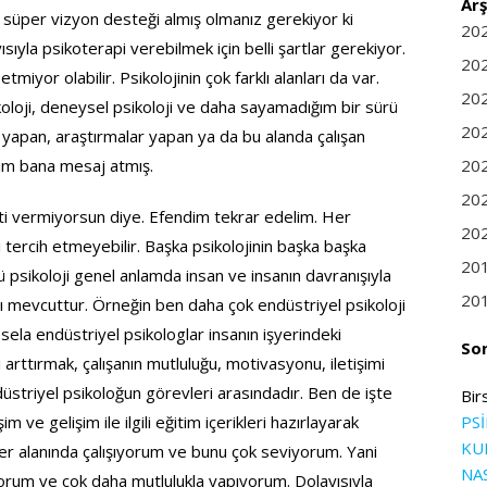
Arş
, süper vizyon desteği almış olmanız gerekiyor ki
20
ısıyla psikoterapi verebilmek için belli şartlar gerekiyor.
20
iyor olabilir. Psikolojinin çok farklı alanları da var.
20
koloji, deneysel psikoloji ve daha sayamadığım bir sürü
20
lar yapan, araştırmalar yapan ya da bu alanda çalışan
çim bana mesaj atmış.
20
20
 vermiyorsun diye. Efendim tekrar edelim. Her
20
tercih etmeyebilir. Başka psikolojinin başka başka
20
kü psikoloji genel anlamda insan ve insanın davranışıyla
20
nları mevcuttur. Örneğin ben daha çok endüstriyel psikoloji
esela endüstriyel psikologlar insanın işyerindeki
So
ni arttırmak, çalışanın mutluluğu, motivasyonu, iletişimi
ndüstriyel psikoloğun görevleri arasındadır. Ben de işte
Bir
 ve gelişim ile ilgili eğitim içerikleri hazırlayarak
PS
KU
er alanında çalışıyorum ve bunu çok seviyorum. Yani
NA
orum ve çok daha mutlulukla yapıyorum. Dolayısıyla