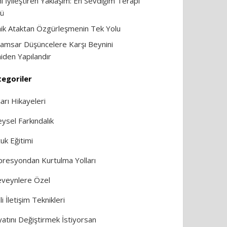
i İyileştiren Yaklaşım: En Sevdiğim Terapi
ü
ik Ataktan Özgürleşmenin Tek Yolu
amsar Düşüncelere Karşı Beynini
iden Yapılandır
egoriler
arı Hikayeleri
eysel Farkındalık
uk Eğitimi
resyondan Kurtulma Yolları
veynlere Özel
li İletişim Teknikleri
atını Değiştirmek İstiyorsan