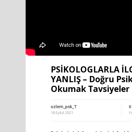
PSİKOLOGLARLA İL
YANLIŞ – Doğru Psiko
Okumak Tavsiyeler
ozlem_psk_T
0
18 Eylül 2021
Y