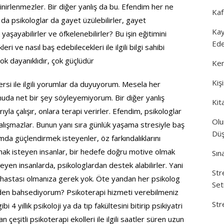
irlenmezler. Bir diğer yanlış da bu. Efendim her ne
Kaf
 da psikologlar da gayet üzülebilirler, gayet
Kay
aşayabilirler ve öfkelenebilirler? Bu işin eğitimini
Ede
ri ve nasıl baş edebilecekleri ile ilgili bilgi sahibi
çok dayanıklıdır, çok güçlüdür
Ken
Kiş
 tersi ile ilgili yorumlar da duyuyorum. Mesela her
onuda net bir şey söyleyemiyorum. Bir diğer yanlış
Kit
yla çalışır, onlara terapi verirler. Efendim, psikologlar
Olu
çalışmazlar. Bunun yanı sıra günlük yaşama stresiyle baş
Düş
mda güçlendirmek isteyenler, öz farkındalıklarını
ımak isteyen insanlar, bir hedefe doğru motive olmak
Sın
eyen insanlarda, psikologlardan destek alabilirler. Yani
Str
ruh hastası olmanıza gerek yok. Öte yandan her psikolog
Set
den bahsediyorum? Psikoterapi hizmeti verebilmeniz
Str
4 yıllık psikoloji ya da tıp fakültesini bitirip psikiyatri
çeşitli psikoterapi ekolleri ile ilgili saatler süren uzun