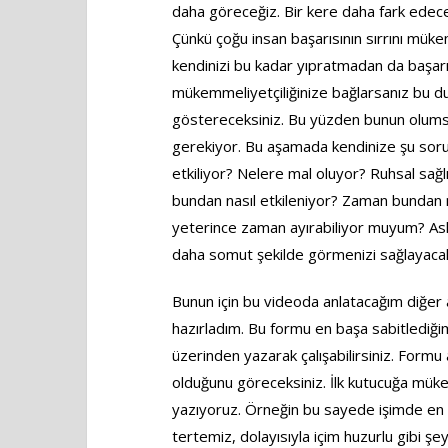
daha göreceğiz. Bir kere daha fark ede
Çünkü çoğu insan başarısının sırrını mük
kendinizi bu kadar yıpratmadan da başarılı 
mükemmeliyetçiliğinize bağlarsanız bu 
göstereceksiniz. Bu yüzden bunun olums
gerekiyor. Bu aşamada kendinize şu soru
etkiliyor? Nelere mal oluyor? Ruhsal sağlı
bundan nasıl etkileniyor? Zaman bundan n
yeterince zaman ayırabiliyor muyum? Aslı
daha somut şekilde görmenizi sağlayaca
Bunun için bu videoda anlatacağım diğer 
hazırladım. Bu formu en başa sabitlediğim
üzerinden yazarak çalışabilirsiniz. Form
olduğunu göreceksiniz. İlk kutucuğa mükem
yazıyoruz. Örneğin bu sayede işimde en i
tertemiz, dolayısıyla içim huzurlu gibi şeyl