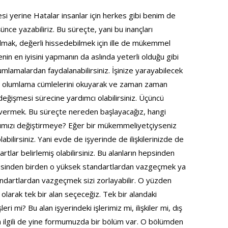
 yerine Hatalar insanlar için herkes gibi benim de
nce yazabiliriz. Bu süreçte, yani bu inançları
lmak, değerli hissedebilmek için ille de mükemmel
nin en iyisini yapmanın da aslında yeterli olduğu gibi
lumlamalardan faydalanabilirsiniz. İşinize yarayabilecek
Bu olumlama cümlelerini okuyarak ve zaman zaman
eğişmesi sürecine yardımcı olabilirsiniz. Üçüncü
 vermek. Bu süreçte nereden başlayacağız, hangi
arımızı değiştirmeye? Eğer bir mükemmeliyetçiyseniz
abilirsiniz. Yani evde de işyerinde de ilişkilerinizde de
lar belirlemiş olabilirsiniz. Bu alanların hepsinden
psinden birden o yüksek standartlardan vazgeçmek ya
ndartlardan vazgeçmek sizi zorlayabilir. O yüzden
olarak tek bir alan seçeceğiz. Tek bir alandaki
eri mi? Bu alan işyerindeki işlerimiz mi, ilişkiler mi, dış
ilgili de yine formumuzda bir bölüm var. O bölümden