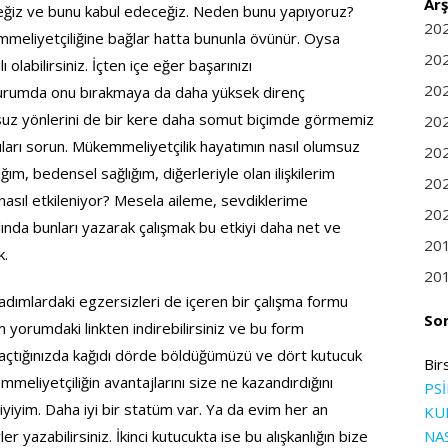
Arş
ceğiz ve bunu kabul edeceğiz. Neden bunu yapıyoruz?
20
emmeliyetçiliğine bağlar hatta bununla övünür. Oysa
20
olabilirsiniz. İçten içe eğer başarınızı
20
durumda onu bırakmaya da daha yüksek direnç
uz yönlerini de bir kere daha somut biçimde görmemiz
20
ları sorun. Mükemmeliyetçilik hayatımın nasıl olumsuz
20
ğım, bedensel sağlığım, diğerleriyle olan ilişkilerim
20
asıl etkileniyor? Mesela aileme, sevdiklerime
20
nda bunları yazarak çalışmak bu etkiyi daha net ve
20
k.
20
adımlardaki egzersizleri de içeren bir çalışma formu
So
 yorumdaki linkten indirebilirsiniz ve bu form
u açtığınızda kağıdı dörde böldüğümüzü ve dört kutucuk
Bir
meliyetçiliğin avantajlarını size ne kazandırdığını
PS
yiyim. Daha iyi bir statüm var. Ya da evim her an
KU
er yazabilirsiniz. İkinci kutucukta ise bu alışkanlığın bize
NA