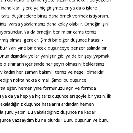
ndıkları işlere ya hiç girişmezler ya da o işlere
iç tarzı düşüncelere biraz daha örnek vermek istiyorum.
nizi varsa yakalamanız daha kolay olabilir. Örneğin işini
ıyorsundur. Ya da örneğin benim bir cama temiz
nmiş olması gerekir. Şimdi bir diğer düşünce hatası -
r bu? Yani yine bir önceki düşünceye benzer aslında bir
nun dışındaki yollar yanlıştır gibi ya da bir şeyi yapmak
ve o sınırların içerisinde her şeyin olmasını beklersiniz.
v kadını her zaman bakımlı, temiz ve neşeli olmalıdır.
dediğin nokta nokta olmalı. Şimdi bu düşünce
arsa eğer, hemen yine formunuzu açın ve formda
ı ya da ya hep ya hiç tarzı düşünceleri şöyle bir yazın. İlk
akaladığınız düşünce hatalarını ardından hemen
a şunu yapın. Bu yakaladığınız düşünce ne kadar
düşünce yazsaydım bu ne olurdu? Bunu düşünün ve bunu