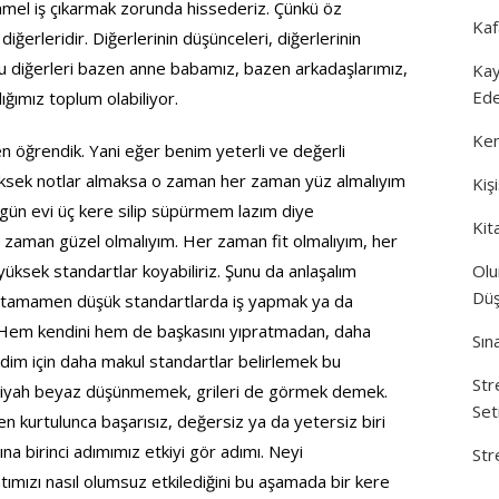
l iş çıkarmak zorunda hissederiz. Çünkü öz
Kaf
iğerleridir. Diğerlerinin düşünceleri, diğerlerinin
er. Bu diğerleri bazen anne babamız, bazen arkadaşlarımız,
Kay
Ede
ğımız toplum olabiliyor.
Ken
n öğrendik. Yani eğer benim yeterli ve değerli
sek notlar almaksa o zaman her zaman yüz almalıyım
Kiş
gün evi üç kere silip süpürmem lazım diye
Kit
 zaman güzel olmalıyım. Her zaman fit olmalıyım, her
üksek standartlar koyabiliriz. Şunu da anlaşalım
Olu
Düş
 tamamen düşük standartlarda iş yapmak ya da
Hem kendini hem de başkasını yıpratmadan, daha
Sın
dim için daha makul standartlar belirlemek bu
Str
iyah beyaz düşünmemek, grileri de görmek demek.
Set
 kurtulunca başarısız, değersiz ya da yetersiz biri
na birinci adımımız etkiyi gör adımı. Neyi
Str
mızı nasıl olumsuz etkilediğini bu aşamada bir kere