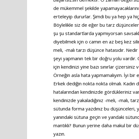
de mükemmel şekilde yapamayacaklarını ina
erteleyip dururlar. Şimdi bu ya hep ya h
Böylelikle siz de eğer bu tarz düşünceleri
şu şu standartlarda yapmıyorsan savsakl
diyebilmek için o camın en az beş kez sili
meli, -malı tarzı düşünce hatasıdır. Nedi
şeyi yapmanın tek bir doğru yolu vardır. O
için kendinizi yine bazı sınırlar çizersiniz 
Örneğin asla hata yapmamalıyım. İyi bir e
Erkek dediğin nokta nokta olmalı. Kadın 
hatalarından kendinizde gördükleriniz v
kendinizde yakaladığınız -meli, -malı, tarz
sütunda forma yazdınız bu düşünceleri, y
yanındaki sütuna geçin ve yandaki sütund
mantıklı? Bunun yerine daha makul bir 
yazın.