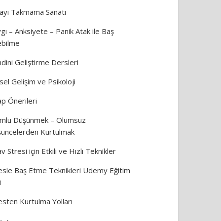
ayı Takmama Sanatı
gı – Anksiyete – Panik Atak ile Baş
bilme
dini Geliştirme Dersleri
isel Gelişim ve Psikoloji
ap Önerileri
mlu Düşünmek – Olumsuz
üncelerden Kurtulmak
av Stresi için Etkili ve Hızlı Teknikler
esle Baş Etme Teknikleri Udemy Eğitim
i
esten Kurtulma Yolları