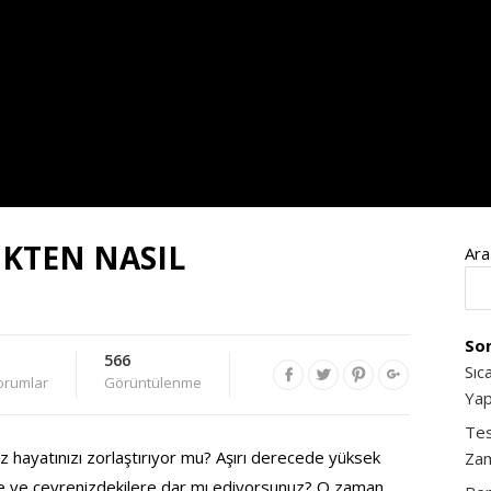
İKTEN NASIL
Ara
Son
566
Sıc
orumlar
Görüntülenme
Yap
Tes
z hayatınızı zorlaştırıyor mu? Aşırı derecede yüksek
Zam
ze ve çevrenizdekilere dar mı ediyorsunuz? O zaman