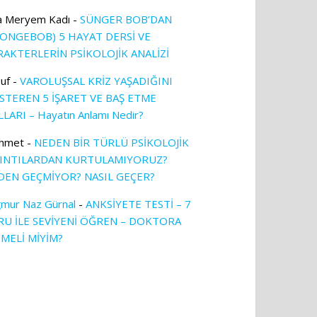
a Meryem Kadı
-
SÜNGER BOB’DAN
PONGEBOB) 5 HAYAT DERSİ VE
RAKTERLERİN PSİKOLOJİK ANALİZİ
uf
-
VAROLUŞSAL KRİZ YAŞADIĞINI
TEREN 5 İŞARET VE BAŞ ETME
LARI – Hayatın Anlamı Nedir?
hmet
-
NEDEN BİR TÜRLÜ PSİKOLOJİK
KINTILARDAN KURTULAMIYORUZ?
DEN GEÇMİYOR? NASIL GEÇER?
mur Naz Gürnal
-
ANKSİYETE TESTİ – 7
RU İLE SEVİYENİ ÖĞREN – DOKTORA
TMELİ MİYİM?