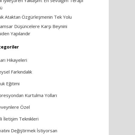
i İyileştiren Yaklaşım: En Sevdiğim Terapi
ü
ik Ataktan Özgürleşmenin Tek Yolu
amsar Düşüncelere Karşı Beynini
iden Yapılandır
egoriler
arı Hikayeleri
eysel Farkındalık
uk Eğitimi
resyondan Kurtulma Yolları
veynlere Özel
li İletişim Teknikleri
atını Değiştirmek İstiyorsan