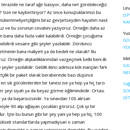
e terazide ne taraf ağır basıyor, daha net görebileceğiz.
Lin
? Size ne kaybettiriyor? Az önce konuştuklarımızı bu
(S
 mükemmeliyetçiliğimi biraz gevşetseydim hayatım nasıl
KA
oruz ve bu sorunun cevabını yazıyoruz. Örneğin daha az
Yus
n bana daha fazla vakit kalabilirdi. Örneğin çocuğuma
GÖS
ebilirdi vesaire gibi şeyler yazılabilir. Dördüncü
YOL
etmenin bana maliyeti ya da bedeli ne olacak? Bu
Me
z. Örneğin alışkanlıklarımdan vazgeçmek belki beni ilk
SI
eyler yazılabilir. Geldik ikinci adımıza kök inançları fark
NE
ilik bir paket olarak beraberinde bazı düşünce
 en sık görülenlerden bir tanesi ise ya hep ya hiç tarzı
Yağ
r şeyi siyah ya da beyaz görme eğilimindedir. Ortası
SO
Gİ
ır ya da başarısızsındır. Ya sınavdan 100 alırsan
böyle 90 alıp ağlayan çocukları görürüz. Çok iyi bir
ur. İşte bu bunun gibi bir şey yani ya hep ya hiç. 100
n yüksek standartlarda yapmadıysan o zaman
zsin demektir o zaman yetersizsin demektir. Bu yüzden