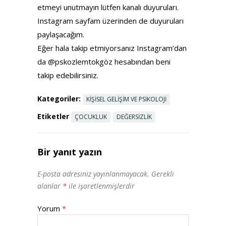
etmeyi unutmayın lütfen kanalı duyuruları.
Instagram sayfam üzerinden de duyuruları
paylaşacağım.
Eğer hala takip etmiyorsanız Instagram’dan
da @pskozlemtokgöz hesabından beni
takip edebilirsiniz.
Kategoriler:
KIŞISEL GELIŞIM VE PSIKOLOJI
Etiketler
ÇOCUKLUK
DEĞERSIZLIK
Bir yanıt yazın
E-posta adresiniz yayınlanmayacak.
Gerekli
alanlar
*
ile işaretlenmişlerdir
Yorum
*