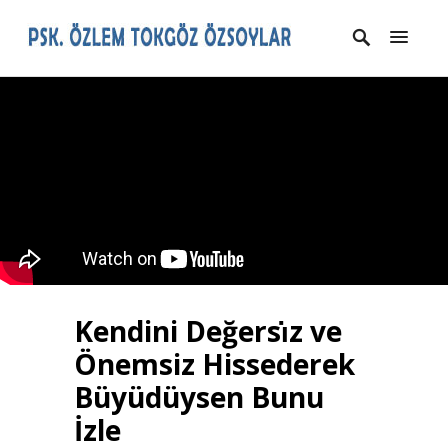
Kendini Değersı̇z ve
Önemsiz Hissederek
Büyüdüysen Bunu
İzle