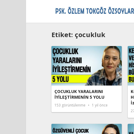
Etiket:
çocukluk
ÇOCUKLUK YARALARINI
K
İYİLEŞTİRMENİN 5 YOLU
H
İ
153
görüntülenme
1 yıl önce
2