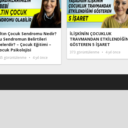
ltın Çocuk Sendromu Nedir?
İLİŞKİNİN ÇOCUKLUK
u Sendromun Belirtileri
TRAVMANDAN ETKİLENDİĞİN
elerdir? – Çocuk Eğitimi –
GÖSTEREN 5 İŞARET
ocuk Psikolojisi
373
görüntülenme
4 yıl önce
85
görüntülenme
4 yıl önce