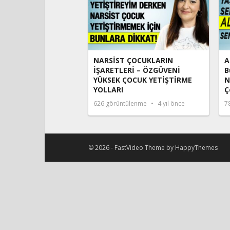
NARSİST ÇOCUKLARIN
A
İŞARETLERİ – ÖZGÜVENİ
B
YÜKSEK ÇOCUK YETİŞTİRME
N
YOLLARI
Ç
626
görüntülenme
4 yıl önce
7
© 2026 -
FastVideo Theme
by
HappyThemes