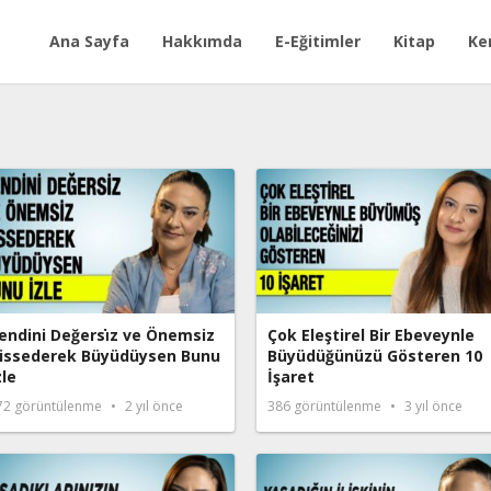
Ana Sayfa
Hakkımda
E-Eğitimler
Kitap
Ke
endini Değersı̇z ve Önemsiz
Çok Eleştirel Bir Ebeveynle
issederek Büyüdüysen Bunu
Büyüdüğünüzü Gösteren 10
zle
İşaret
72
görüntülenme
2 yıl önce
386
görüntülenme
3 yıl önce