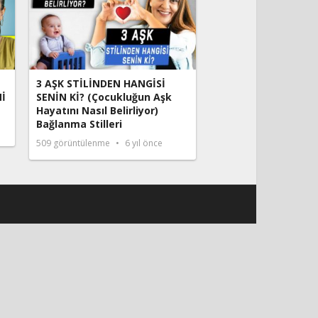
3 AŞK STİLİNDEN HANGİSİ
İ
SENİN Kİ? (Çocukluğun Aşk
Hayatını Nasıl Belirliyor)
Bağlanma Stilleri
509
görüntülenme
6 yıl önce