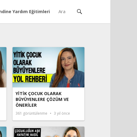
ndine Yardım Eğitimleri
YİTİK ÇOCUK OLARAK
BÜYÜYENLERE ÇÖZÜM VE
ÖNERİLER
361
görüntülenme
3 yıl önce