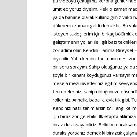
Bu videoyu çektiğimiz korona günlerinde 
ümit ediyoruz diyelim. Peki o zaman mad
ya da bahane olarak kullandığımız vakti b
dökmenin zamanı geldi demektir. Bu vakti 
isteyen takipçilerim için birkaç bölümlük o
geliştirmenin yolları ile ilgili bazı teknik
zor adımı olan Kendini Tanıma Bireysel F
diyebilir. Yahu kendini tanımanın nesi zo
bir soru sorayım. Sahip olduğunuz ya da
şöyle bir kenara koyduğunuz varsayın m
mesela mezuniyetleriniz eğitim seviyeniz ya
tecrübeleriniz, sahip olduğunuzu düşündü
rolleriniz. Annelik, babalık, evlatlık gibi
Kendinizi nasıl tanımlarsınız? Hangi keli
için biraz zor gelebilir. İlk etapta aklı
biraz duraksayabiliriz. Belki bu duraksam
duraksıyorsanız demek ki birazcık çalışm