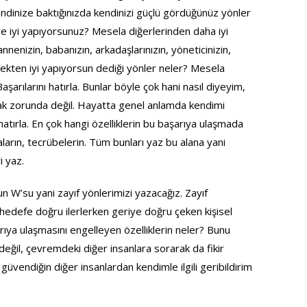
endinize baktığınızda kendinizi güçlü gördüğünüz yönler
e iyi yapıyorsunuz? Mesela diğerlerinden daha iyi
annenizin, babanızın, arkadaşlarınızın, yöneticinizin,
ekten iyi yapıyorsun dediği yönler neler? Mesela
şarılarını hatırla. Bunlar böyle çok hani nasıl diyeyim,
lmak zorunda değil. Hayatta genel anlamda kendimi
ı hatırla. En çok hangi özelliklerin bu başarıya ulaşmada
aların, tecrübelerin. Tüm bunları yaz bu alana yani
i yaz.
n W’su yani zayıf yönlerimizi yazacağız. Zayıf
 hedefe doğru ilerlerken geriye doğru çeken kişisel
arıya ulaşmasını engelleyen özelliklerin neler? Bunu
ğil, çevremdeki diğer insanlara sorarak da fikir
e güvendiğin diğer insanlardan kendimle ilgili geribildirim