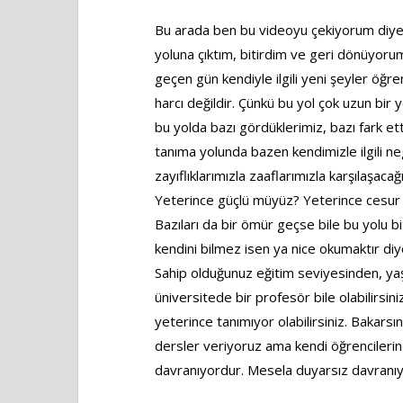
Bu arada ben bu videoyu çekiyorum diye b
yoluna çıktım, bitirdim ve geri dönüyorum
geçen gün kendiyle ilgili yeni şeyler öğ
harcı değildir. Çünkü bu yol çok uzun bir y
bu yolda bazı gördüklerimiz, bazı fark e
tanıma yolunda bazen kendimizle ilgili neg
zayıflıklarımızla zaaflarımızla karşılaşac
Yeterince güçlü müyüz? Yeterince cesur 
Bazıları da bir ömür geçse bile bu yolu bit
kendini bilmez isen ya nice okumaktır d
Sahip olduğunuz eğitim seviyesinden, yaş
üniversitede bir profesör bile olabilirsini
yeterince tanımıyor olabilirsiniz. Bakarsı
dersler veriyoruz ama kendi öğrencilerine
davranıyordur. Mesela duyarsız davranıy