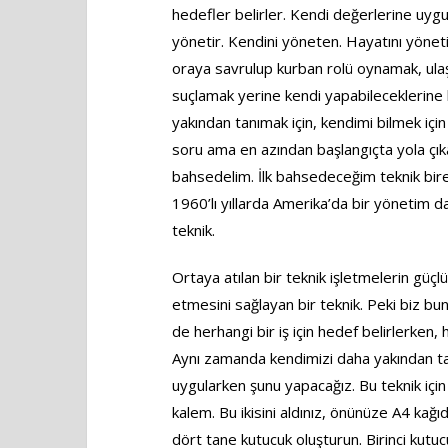
hedefler belirler. Kendi değerlerine uygun
yönetir. Kendini yöneten. Hayatını yönetir
oraya savrulup kurban rolü oynamak, ulaştı
suçlamak yerine kendi yapabileceklerine 
yakından tanımak için, kendimi bilmek içi
soru ama en azından başlangıçta yola çık
bahsedelim. İlk bahsedeceğim teknik bire
1960’lı yıllarda Amerika’da bir yönetim 
teknik.
Ortaya atılan bir teknik işletmelerin güçlü 
etmesini sağlayan bir teknik. Peki biz bun
de herhangi bir iş için hedef belirlerken, 
Aynı zamanda kendimizi daha yakından tanı
uygularken şunu yapacağız. Bu teknik için 
kalem. Bu ikisini aldınız, önünüze A4 kağ
dört tane kutucuk oluşturun. Birinci kut