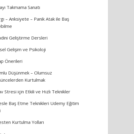
ayı Takmama Sanatı
gı – Anksiyete – Panik Atak ile Baş
bilme
dini Geliştirme Dersleri
isel Gelişim ve Psikoloji
ap Önerileri
mlu Düşünmek – Olumsuz
üncelerden Kurtulmak
av Stresi için Etkili ve Hızlı Teknikler
esle Baş Etme Teknikleri Udemy Eğitim
i
esten Kurtulma Yolları