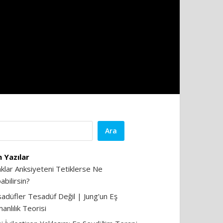
Ara
 Yazılar
aklar Anksiyeteni Tetiklerse Ne
abilirsin?
adüfler Tesadüf Değil | Jung’un Eş
anlılık Teorisi