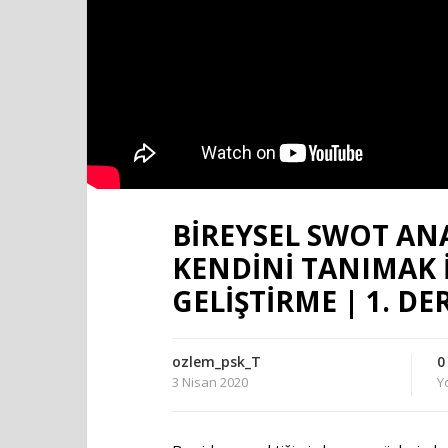
BİREYSEL SWOT ANAL
KENDİNİ TANIMAK 
GELİŞTİRME | 1. DE
ozlem_psk_T
0
3 Nisan 2020
Y