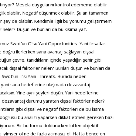
ştırıyor? Mesela duygularını kontrol edememe olabilir
çlik olabilir. Negatif düşünmek olabilir. Şu an tamamen
şey de olabilir. Kendimle ilgili bu yönümü geliştirmem
r neler? Düşün ve bunları da bu kısıma yaz.
uz Swot’un O’su.Yani Opportunities Yani fırsatlar.
 doğru ilerlerken sana avantaj sağlayan dışsal
uğun çevre, tanıdıkların içinde yaşadığın şehir gibi
acak dışsal faktörler neler? Bunları düşün ve bunları da
 Swot’un T’si.Yani Threats. Burada neden
 yani sana hedeflerine ulaşmada dezavantaj
acaksın. Yine aynı şeyleri düşün. Yani hedeflerine
n, dezavantaj durumu yaratan dışsal faktörler neler?
ntıların gibi dışsal ve negatif faktörleri de bu kısma
doğrusu bu analizi yaparken dikkat etmen gereken bazı
iyorum. Bir bu formu doldururken lütfen objektif
la iyimser ol ne de fazla acımasız ol. Hatta bence en