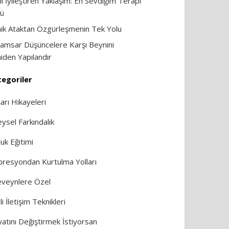
i İyileştiren Yaklaşım: En Sevdiğim Terapi
ü
ik Ataktan Özgürleşmenin Tek Yolu
amsar Düşüncelere Karşı Beynini
iden Yapılandır
egoriler
arı Hikayeleri
eysel Farkındalık
uk Eğitimi
resyondan Kurtulma Yolları
veynlere Özel
li İletişim Teknikleri
atını Değiştirmek İstiyorsan