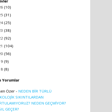
ivler
26
(10)
25
(31)
24
(25)
23
(38)
22
(92)
21
(104)
20
(56)
19
(9)
18
(8)
n Yorumlar
sen Özer
-
NEDEN BİR TÜRLÜ
İKOLOJİK SIKINTILARDAN
RTULAMIYORUZ? NEDEN GEÇMİYOR?
SIL GEÇER?