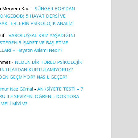
a Meryem Kadı
-
SÜNGER BOB’DAN
PONGEBOB) 5 HAYAT DERSİ VE
RAKTERLERİN PSİKOLOJİK ANALİZİ
uf
-
VAROLUŞSAL KRİZ YAŞADIĞINI
TEREN 5 İŞARET VE BAŞ ETME
LARI – Hayatın Anlamı Nedir?
hmet
-
NEDEN BİR TÜRLÜ PSİKOLOJİK
KINTILARDAN KURTULAMIYORUZ?
DEN GEÇMİYOR? NASIL GEÇER?
mur Naz Gürnal
-
ANKSİYETE TESTİ – 7
RU İLE SEVİYENİ ÖĞREN – DOKTORA
TMELİ MİYİM?