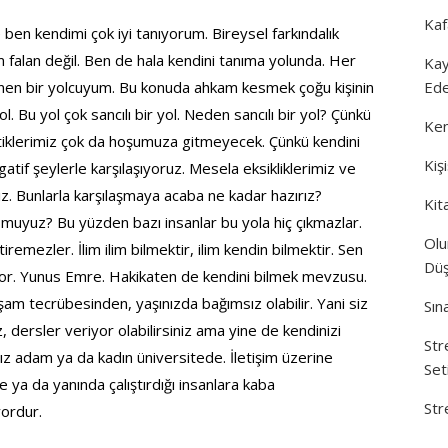
Kaf
en kendimi çok iyi tanıyorum. Bireysel farkındalık
 falan değil. Ben de hala kendini tanıma yolunda. Her
Kay
renen bir yolcuyum. Bu konuda ahkam kesmek çoğu kişinin
Ede
ol. Bu yol çok sancılı bir yol. Neden sancılı bir yol? Çünkü
Ken
ttiklerimiz çok da hoşumuza gitmeyecek. Çünkü kendini
Kiş
atif şeylerle karşılaşıyoruz. Mesela eksikliklerimiz ve
ağız. Bunlarla karşılaşmaya acaba ne kadar hazırız?
Kit
muyuz? Bu yüzden bazı insanlar bu yola hiç çıkmazlar.
Olu
iremezler. İlim ilim bilmektir, ilim kendin bilmektir. Sen
Düş
iyor. Yunus Emre. Hakikaten de kendini bilmek mevzusu.
am tecrübesinden, yaşınızda bağımsız olabilir. Yani siz
Sın
z, dersler veriyor olabilirsiniz ama yine de kendinizi
Str
nız adam ya da kadın üniversitede. İletişim üzerine
Set
 ya da yanında çalıştırdığı insanlara kaba
Str
ordur.