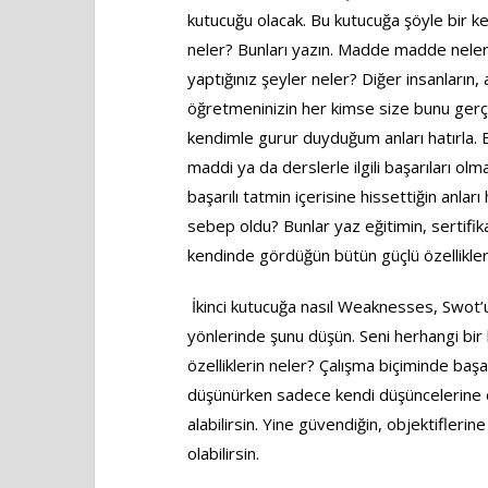
kutucuğu olacak. Bu kutucuğa şöyle bir k
neler? Bunları yazın. Madde madde neler
yaptığınız şeyler neler? Diğer insanların, 
öğretmeninizin her kimse size bunu gerç
kendimle gurur duyduğum anları hatırla. Ba
maddi ya da derslerle ilgili başarıları o
başarılı tatmin içerisine hissettiğin anlar
sebep oldu? Bunlar yaz eğitimin, sertifik
kendinde gördüğün bütün güçlü özellikler
İkinci kutucuğa nasıl Weaknesses, Swot’u
yönlerinde şunu düşün. Seni herhangi bir
özelliklerin neler? Çalışma biçiminde baş
düşünürken sadece kendi düşüncelerine de
alabilirsin. Yine güvendiğin, objektiflerin
olabilirsin.