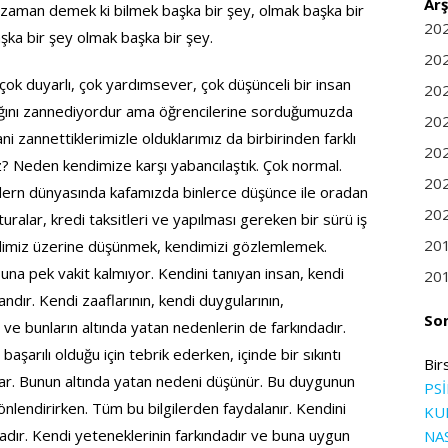
Arş
zaman demek ki bilmek başka bir şey, olmak başka bir
20
ka bir şey olmak başka bir şey.
20
çok duyarlı, çok yardımsever, çok düşünceli bir insan
20
ıdığını zannediyordur ama öğrencilerine sorduğumuzda
20
ni zannettiklerimizle olduklarımız da birbirinden farklı
20
z? Neden kendimize karşı yabancılaştık. Çok normal.
20
ern dünyasında kafamızda binlerce düşünce ile oradan
20
alar, kredi taksitleri ve yapılması gereken bir sürü iş
20
dimiz üzerine düşünmek, kendimizi gözlemlemek.
Buna pek vakit kalmıyor. Kendini tanıyan insan, kendi
20
andır. Kendi zaaflarının, kendi duygularının,
So
r ve bunların altında yatan nedenlerin de farkındadır.
aşarılı olduğu için tebrik ederken, içinde bir sıkıntı
Bir
ar. Bunun altında yatan nedeni düşünür. Bu duygunun
PS
önlendirirken. Tüm bu bilgilerden faydalanır. Kendini
KU
dadır. Kendi yeteneklerinin farkındadır ve buna uygun
NA