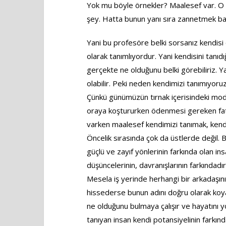
Yok mu böyle örnekler? Maalesef var. O 
şey. Hatta bunun yanı sıra zannetmek baş
Yani bu profesöre belki sorsanız kendisi 
olarak tanımlıyordur. Yani kendisini tan
gerçekte ne olduğunu belki görebiliriz. Ya
olabilir. Peki neden kendimizi tanımıyoru
Çünkü günümüzün tırnak içerisindeki mod
oraya koştururken ödenmesi gereken fatur
varken maalesef kendimizi tanımak, ken
Öncelik sırasında çok da üstlerde değil. 
güçlü ve zayıf yönlerinin farkında olan ins
düşüncelerinin, davranışlarının farkındadı
Mesela iş yerinde herhangi bir arkadaşını b
hissederse bunun adını doğru olarak koy
ne olduğunu bulmaya çalışır ve hayatını y
tanıyan insan kendi potansiyelinin farkın