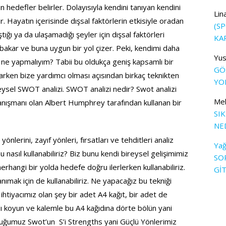
 hedefler belirler. Dolayısıyla kendini tanıyan kendini
Lin
. Hayatın içerisinde dışsal faktörlerin etkisiyle oradan
(S
ğı ya da ulaşamadığı şeyler için dışsal faktörleri
KA
bakar ve buna uygun bir yol çizer. Peki, kendimi daha
Yus
n ne yapmalıyım? Tabii bu oldukça geniş kapsamlı bir
GÖS
arken bize yardımcı olması açısından birkaç teknikten
YOL
ysel SWOT analizi. SWOT analizi nedir? Swot analizi
Me
danışmanı olan Albert Humphrey tarafından kullanan bir
SI
NE
yönlerini, zayıf yönleri, fırsatları ve tehditleri analiz
Yağ
u nasıl kullanabiliriz? Biz bunu kendi bireysel gelişimimiz
SO
herhangi bir yolda hedefe doğru ilerlerken kullanabiliriz.
Gİ
mak için de kullanabiliriz. Ne yapacağız bu tekniği
ihtiyacımız olan şey bir adet A4 kağıt, bir adet de
ıdı koyun ve kalemle bu A4 kağıdına dörte bölün yani
ucuğumuz Swot’un S’i Strengths yani Güçlü Yönlerimiz