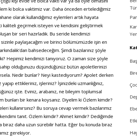
Ben
çoğu kişi evde ve bolca vakti var ya da öyle olmasını
Tür
em ki bolca vaktimiz var. Daha önceden ertelediğimiz
ahane olarak kullandığımız eylemleri artık hayata
Pan
kaliteli geçirmek isteyen ve kendisini geliştirmek
Kar
luşan bir seri hazırladık. Bu seride kendimizi
Yen
leri sizinle paylaşacağım ve birinci bölümümüzde işin en
Kat
arkındalık’dan bahsedeceğim. Şimdi bazılarınız şöyle
r ki? Hepimiz kendimizi tanıyoruz. O zaman size şöyle
Baş
 sahip olduğunuzu düşündüğünüz bütün apoletlerinizi
Bir
esela. Nedir bunlar? Neyi kastediyorum? Apolet derken
pıp ettikleriniz, işleriniz? İşinizdeki uzmanlığınız,
Çoc
ğünüz işte. Eviniz, arabanız, ne bileyim toplumsal
Dep
. Tüm bunları bir kenara koysanız. Diyelim ki Özlem kimdir?
meleri kullanırsınız? Bu soruya cevap vermek bazılarımız
Ebe
mıza kendimi tanıt. Özlem kimdir? Ahmet kimdir? Dediğimde
Etki
a biraz daha uzun sürebilir hatta. Eğer bu konuda biraz
Hay
amız gerekiyor.