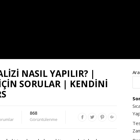
İZİ NASIL YAPILIR? |
Ara
İÇİN SORULAR | KENDİNİ
RS
Son
Sıc
868
Yap
orumlar
Görüntülenme
Tes
Zam