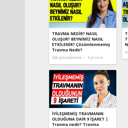
TRAVMA NEDİR? NASIL
T
OLUŞUR? BEYNİMİZ NASIL
T
ETKİLENİR? Çözümlenmemiş
N
Travma Nedir?
6
388
görüntülenme
4 yıl önce
İYİLEŞMEMİŞ TRAVMANIN
OLDUĞUNA DAİR 9 İŞARET |
Travma nedir? Travma