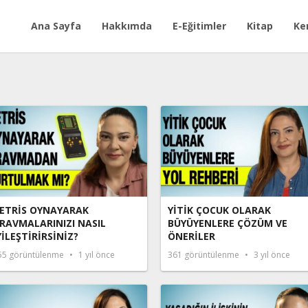
Ana Sayfa
Hakkımda
E-Eğitimler
Kitap
Ke
ETRİS OYNAYARAK
YİTİK ÇOCUK OLARAK
RAVMALARINIZI NASIL
BÜYÜYENLERE ÇÖZÜM VE
YİLEŞTİRİRSİNİZ?
ÖNERİLER
55
görüntülenme
1 yıl önce
361
görüntülenme
3 yıl önce