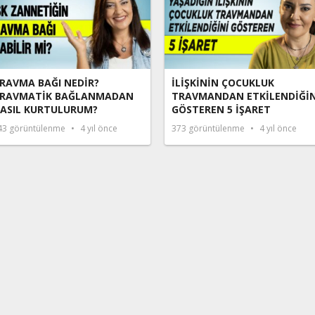
RAVMA BAĞI NEDİR?
İLİŞKİNİN ÇOCUKLUK
RAVMATİK BAĞLANMADAN
TRAVMANDAN ETKİLENDİĞİN
ASIL KURTULURUM?
GÖSTEREN 5 İŞARET
43
görüntülenme
4 yıl önce
373
görüntülenme
4 yıl önce