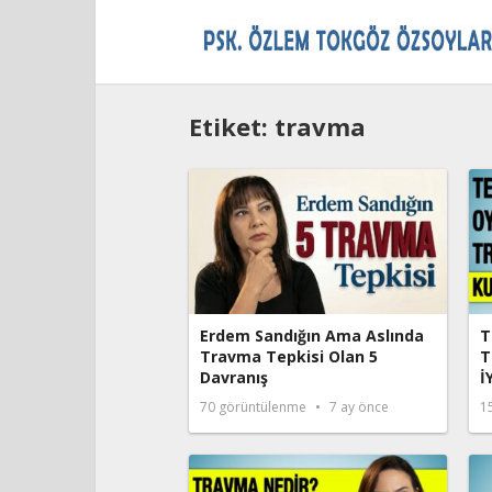
Etiket:
travma
Erdem Sandığın Ama Aslında
T
Travma Tepkisi Olan 5
T
Davranış
İ
70
görüntülenme
7 ay önce
1