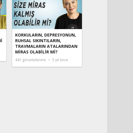
KORKULARIN, DEPRESYONUN,
İ
RUHSAL SIKINTILARIN,
TRAVMALARIN ATALARINDAN
MİRAS OLABİLİR Mİ?
441
görüntülenme
5 yıl önce