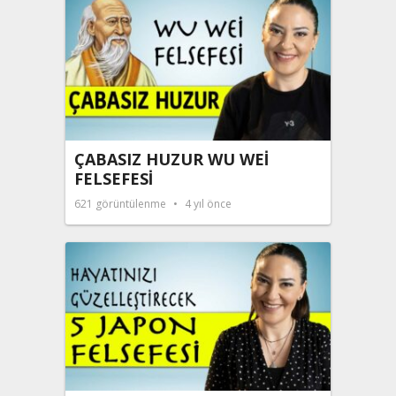
ÇABASIZ HUZUR WU WEİ
FELSEFESİ
621
görüntülenme
4 yıl önce