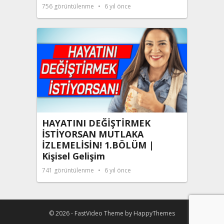
756
görüntülenme
6 yıl önce
HAYATINI DEĞİŞTİRMEK
İSTİYORSAN MUTLAKA
İZLEMELİSİN! 1.BÖLÜM |
Kişisel Gelişim
741
görüntülenme
6 yıl önce
© 2026 -
FastVideo Theme
by
HappyThemes