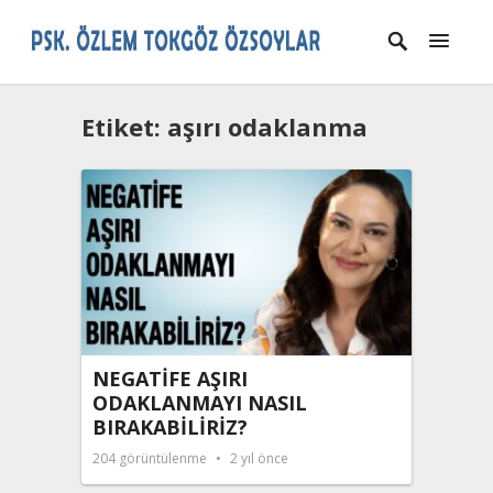
Etiket:
aşırı odaklanma
NEGATİFE AŞIRI
ODAKLANMAYI NASIL
BIRAKABİLİRİZ?
204
görüntülenme
2 yıl önce