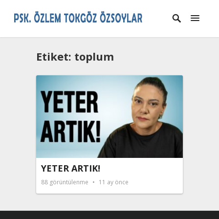
Etiket:
toplum
YETER ARTIK!
88
görüntülenme
11 ay önce