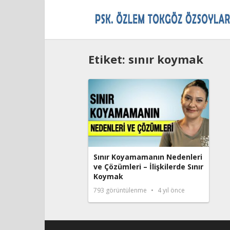
Etiket:
sınır koymak
Sınır Koyamamanın Nedenleri
ve Çözümleri – İlişkilerde Sınır
Koymak
793
görüntülenme
4 yıl önce