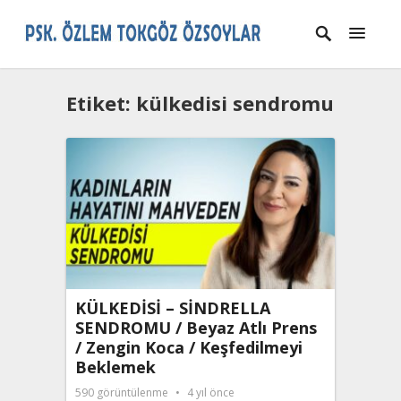
Etiket:
külkedisi sendromu
KÜLKEDİSİ – SİNDRELLA
SENDROMU / Beyaz Atlı Prens
/ Zengin Koca / Keşfedilmeyi
Beklemek
590
görüntülenme
4 yıl önce