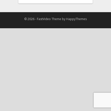
© 2026 -
FastVideo Theme
by
HappyThemes