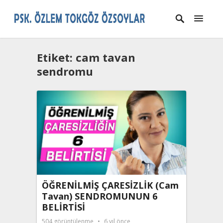
Etiket:
cam tavan
sendromu
ÖĞRENİLMİŞ ÇARESİZLİK (Cam
Tavan) SENDROMUNUN 6
BELİRTİSİ
504
görüntülenme
6 yıl önce