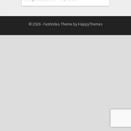
© 2026 -
FastVideo Theme
by
HappyThemes