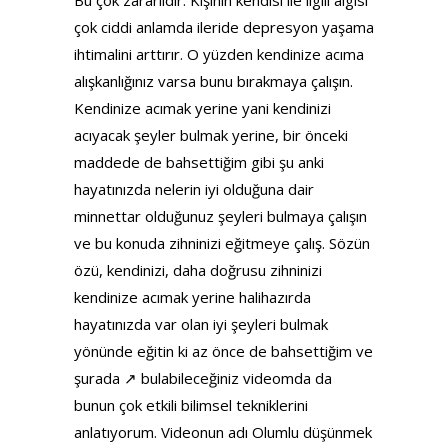
Bu çok zararlıdır. Kişinin kendisi ile ilgili algısı
çok ciddi anlamda ileride depresyon yaşama
ihtimalini arttırır. O yüzden kendinize acıma
alışkanlığınız varsa bunu bırakmaya çalışın.
Kendinize acımak yerine yani kendinizi
acıyacak şeyler bulmak yerine, bir önceki
maddede de bahsettiğim gibi şu anki
hayatınızda nelerin iyi olduğuna dair
minnettar olduğunuz şeyleri bulmaya çalışın
ve bu konuda zihninizi eğitmeye çalış. Sözün
özü, kendinizi, daha doğrusu zihninizi
kendinize acımak yerine halihazırda
hayatınızda var olan iyi şeyleri bulmak
yönünde eğitin ki az önce de bahsettiğim ve
şurada ↗ bulabileceğiniz videomda da
bunun çok etkili bilimsel tekniklerini
anlatıyorum. Videonun adı Olumlu düşünmek