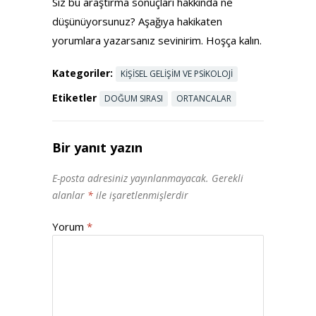
Siz bu araştırma sonuçları hakkında ne
düşünüyorsunuz? Aşağıya hakikaten
yorumlara yazarsanız sevinirim. Hoşça kalın.
Kategoriler:
KIŞISEL GELIŞIM VE PSIKOLOJI
Etiketler
DOĞUM SIRASI
ORTANCALAR
Bir yanıt yazın
E-posta adresiniz yayınlanmayacak.
Gerekli
alanlar
*
ile işaretlenmişlerdir
Yorum
*