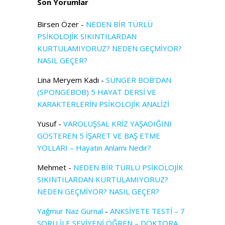
Son Yorumlar
Birsen Özer
-
NEDEN BİR TÜRLÜ
PSİKOLOJİK SIKINTILARDAN
KURTULAMIYORUZ? NEDEN GEÇMİYOR?
NASIL GEÇER?
Lina Meryem Kadı
-
SÜNGER BOB’DAN
(SPONGEBOB) 5 HAYAT DERSİ VE
KARAKTERLERİN PSİKOLOJİK ANALİZİ
Yusuf
-
VAROLUŞSAL KRİZ YAŞADIĞINI
GÖSTEREN 5 İŞARET VE BAŞ ETME
YOLLARI – Hayatın Anlamı Nedir?
Mehmet
-
NEDEN BİR TÜRLÜ PSİKOLOJİK
SIKINTILARDAN KURTULAMIYORUZ?
NEDEN GEÇMİYOR? NASIL GEÇER?
Yağmur Naz Gürnal
-
ANKSİYETE TESTİ – 7
SORU İLE SEVİYENİ ÖĞREN – DOKTORA