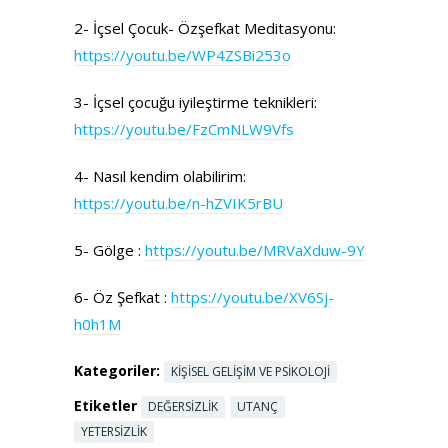
2- İçsel Çocuk- Özşefkat Meditasyonu:
https://youtu.be/WP4ZSBi253o
3- İçsel çocuğu iyileştirme teknikleri:
https://youtu.be/FzCmNLW9Vfs
4- Nasıl kendim olabilirim:
https://youtu.be/n-hZVIK5rBU
5- Gölge :
https://youtu.be/MRVaXduw-9Y
6- Öz Şefkat :
https://youtu.be/XV6Sj-
h0h1M
Kategoriler:
KIŞISEL GELIŞIM VE PSIKOLOJI
Etiketler
DEĞERSIZLIK
UTANÇ
YETERSIZLIK